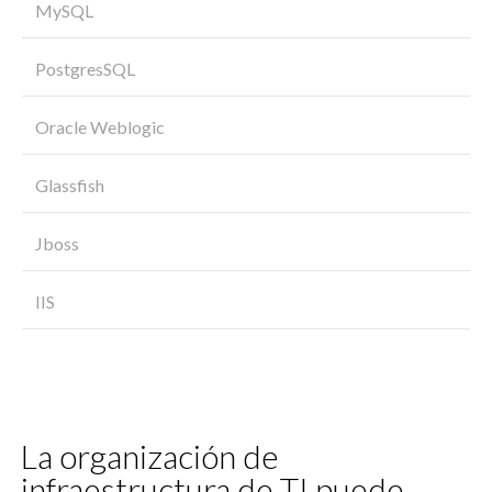
MySQL
PostgresSQL
Oracle Weblogic
Glassfish
Jboss
IIS
La organización de
infraestructura de TI puede