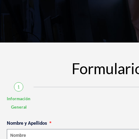
Formulario
1
Información
General
Nombre y Apellidos