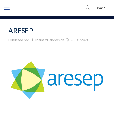
Español
ARESEP
Publicado por
María Villalobos
on
26/08/2020