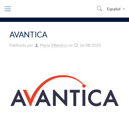
Español
AVANTICA
Publicado por
María Villalobos
on
26/08/2020