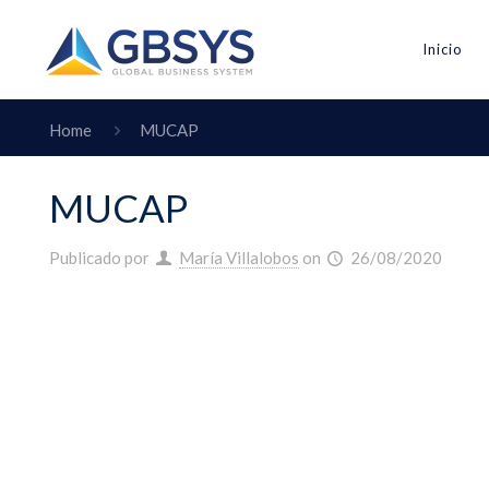
Inicio
Home
MUCAP
MUCAP
Publicado por
María Villalobos
on
26/08/2020