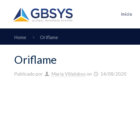
Inicio
Home
Oriflame
Oriflame
Publicado por
María Villalobos
on
14/08/2020