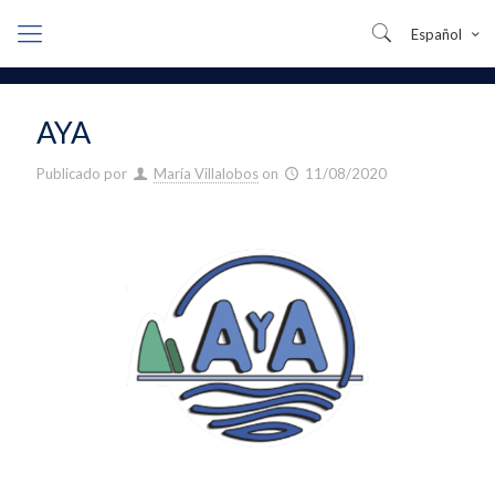
Español
AYA
Publicado por
María Villalobos
on
11/08/2020