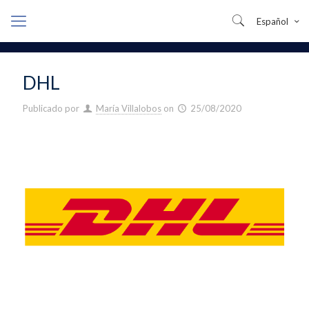
Español
DHL
Publicado por
María Villalobos
on
25/08/2020