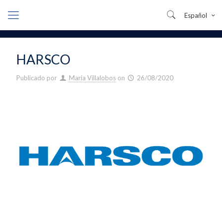
Español
HARSCO
Publicado por
María Villalobos
on
26/08/2020