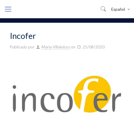
Español
Incofer
Publicado por
María Villalobos
on
25/08/2020